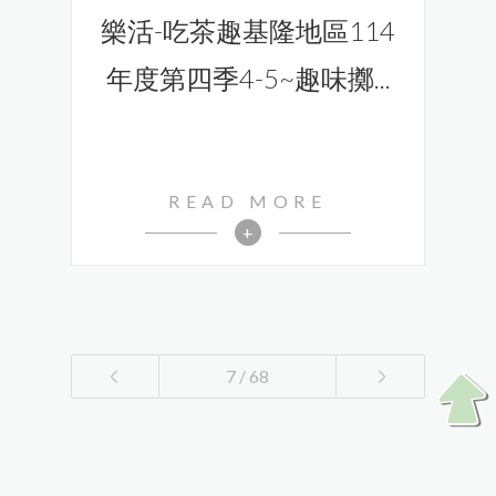
樂活-吃茶趣基隆地區114
年度第四季4-5~趣味擲...
READ MORE
+
7 / 68
1
2
3
4
5
6
7
8