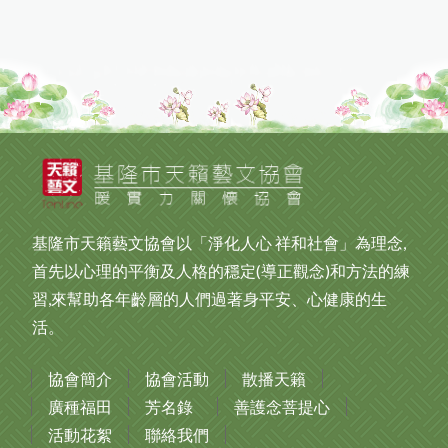
9
10
基隆市天籟藝文協會以「淨化人心 祥和社會」為理念,
首先以心理的平衡及人格的穩定(導正觀念)和方法的練
習,來幫助各年齡層的人們過著身平安、心健康的生
活。
協會簡介
協會活動
散播天籟
廣種福田
芳名錄
善護念菩提心
活動花絮
聯絡我們