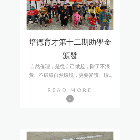
Language
培德育才第十二期助學金
Menu
頒發
協會簡介
繁體中文
自然倫理，是從自己做起，除了不浪
協會活動
費、不破壞自然環境，更要愛護、珍...
散播天籟
READ MORE
+
廣種福田