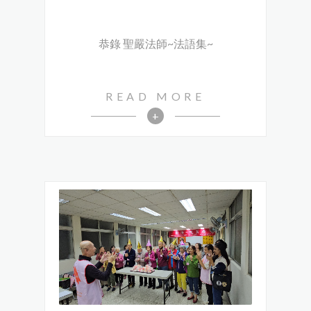
恭錄 聖嚴法師~法語集~
READ MORE
+