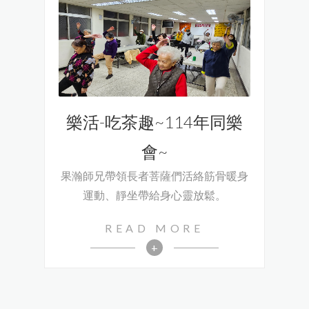
善護念菩提心
芳名錄
活動花絮
聯絡我們
天籟藝文協會
天籟藝文協會
暖實力關懷協會
暖實力關懷協會
協會活動
活動回顧
樂活-吃茶趣~114年同樂
天籟隨拍
分享
會~
果瀚師兄帶領長者菩薩們活絡筋骨暖身
運動、靜坐帶給身心靈放鬆。
READ MORE
+