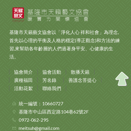
基隆市天籟藝文協會以「淨化人心 祥和社會」為理念,
首先以心理的平衡及人格的穩定(導正觀念)和方法的練
習,來幫助各年齡層的人們過著身平安、心健康的生
活。
協會簡介
協會活動
散播天籟
廣種福田
芳名錄
善護念菩提心
活動花絮
聯絡我們
統一編號：10660727
基隆市中山區西定路104巷62號2F
0972-062-295
meitsuh@gmail.com