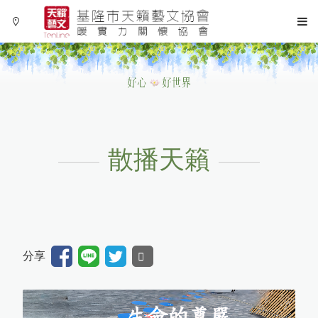
散播天籟
Language
Menu
協會簡介
繁體中文
分享
協會活動
散播天籟