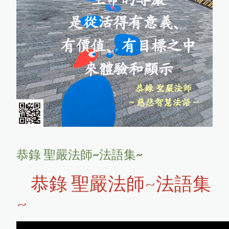
天籟藝文協會
天籟藝文協會
廣種福田
協會活動
活動回顧
暖實力關懷協會
暖實力關懷協會
分享
天籟隨拍
芳名錄
善護念菩提心
活動花絮
聯絡我們
恭錄 聖嚴法師~法語集~
恭錄 聖嚴法師~法語集
~