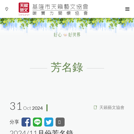
芳名錄
Language
Menu
31
協會簡介
繁體中文
天籟藝文協會
Oct
2024
協會活動
分享
2024/11月份芳名錄