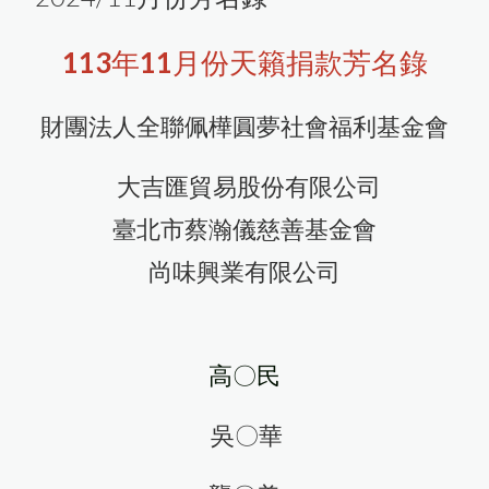
散播天籟
廣種福田
113年11月份天籟捐款芳名錄
天籟藝文協會
天籟藝文協會
協會活動
活動回顧
暖實力關懷協會
暖實力關懷協會
財團法人全聯佩樺圓夢社會福利基金會
分享
芳名錄
善護念菩提心
天籟隨拍
大吉匯貿易股份有限公司
活動花絮
臺北市蔡瀚儀慈善基金會
尚味興業有限公司
聯絡我們
高
〇民
吳〇華