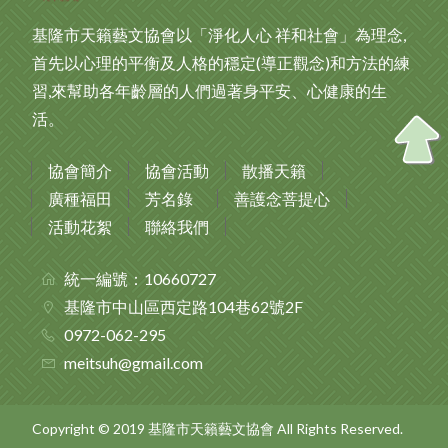
基隆市天籟藝文協會以「淨化人心 祥和社會」為理念,
首先以心理的平衡及人格的穩定(導正觀念)和方法的練
習,來幫助各年齡層的人們過著身平安、心健康的生
活。
協會簡介
協會活動
散播天籟
廣種福田
芳名錄
善護念菩提心
活動花絮
聯絡我們
統一編號：10660727
基隆市中山區西定路104巷62號2F
0972-062-295
meitsuh@gmail.com
Copyright © 2019 基隆市天籟藝文協會 All Rights Reserved.