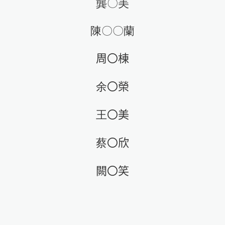
龔〇美
陳〇〇蘭
周〇棟
余
〇
榮
王
〇美
蔡
〇欣
闕〇笑